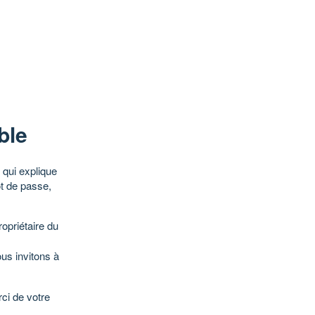
ble
qui explique
ot de passe,
opriétaire du
ous invitons à
ci de votre