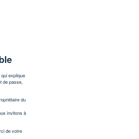
ble
qui explique
ot de passe,
opriétaire du
ous invitons à
ci de votre