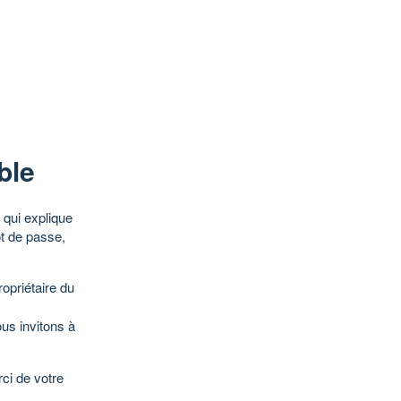
ble
qui explique
ot de passe,
opriétaire du
ous invitons à
ci de votre