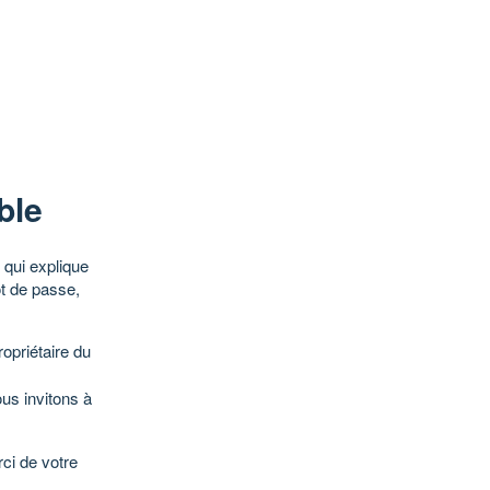
ble
qui explique
ot de passe,
opriétaire du
ous invitons à
ci de votre