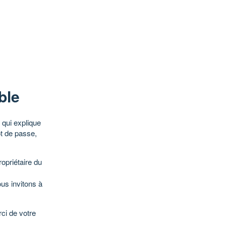
ble
qui explique
ot de passe,
opriétaire du
ous invitons à
ci de votre