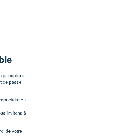
ble
qui explique
ot de passe,
opriétaire du
ous invitons à
ci de votre