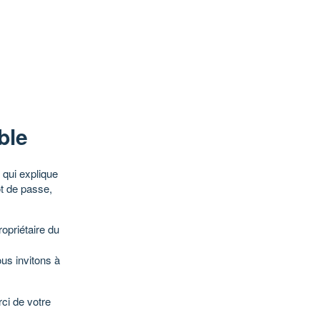
ble
qui explique
ot de passe,
opriétaire du
ous invitons à
ci de votre