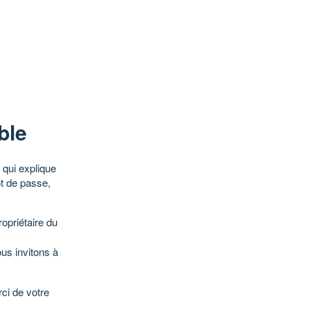
ble
qui explique
ot de passe,
opriétaire du
ous invitons à
ci de votre