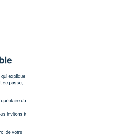
ble
qui explique
ot de passe,
opriétaire du
ous invitons à
ci de votre