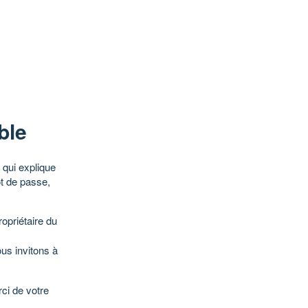
ble
qui explique
ot de passe,
opriétaire du
ous invitons à
ci de votre