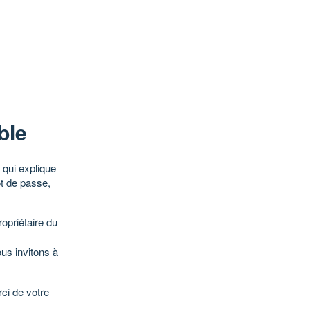
ble
qui explique
ot de passe,
opriétaire du
ous invitons à
ci de votre