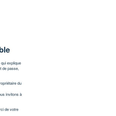
ble
qui explique
ot de passe,
opriétaire du
ous invitons à
ci de votre