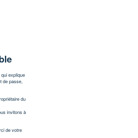
ble
qui explique
ot de passe,
opriétaire du
ous invitons à
ci de votre