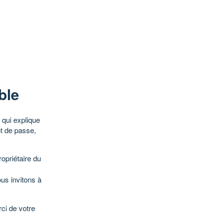
ble
qui explique
ot de passe,
opriétaire du
ous invitons à
ci de votre