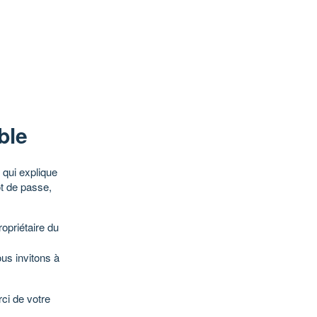
ble
qui explique
ot de passe,
opriétaire du
ous invitons à
ci de votre