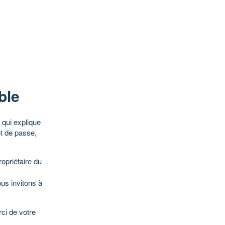
ble
qui explique
ot de passe,
opriétaire du
ous invitons à
ci de votre