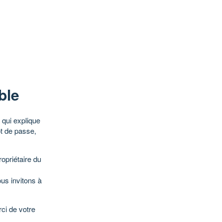
ble
qui explique
ot de passe,
opriétaire du
ous invitons à
ci de votre