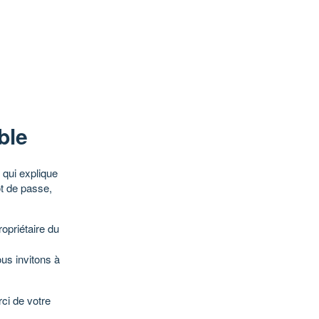
ble
qui explique
ot de passe,
opriétaire du
ous invitons à
ci de votre