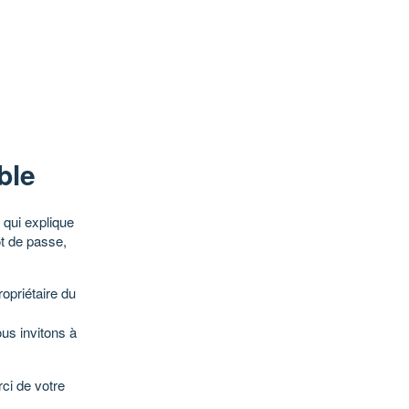
ble
qui explique
ot de passe,
opriétaire du
ous invitons à
ci de votre