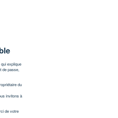
ble
qui explique
ot de passe,
opriétaire du
ous invitons à
ci de votre