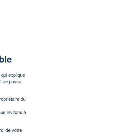
ble
qui explique
ot de passe,
opriétaire du
ous invitons à
ci de votre