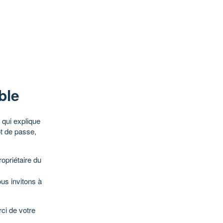
ble
qui explique
ot de passe,
opriétaire du
ous invitons à
ci de votre