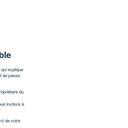
ble
qui explique
ot de passe,
opriétaire du
ous invitons à
ci de votre