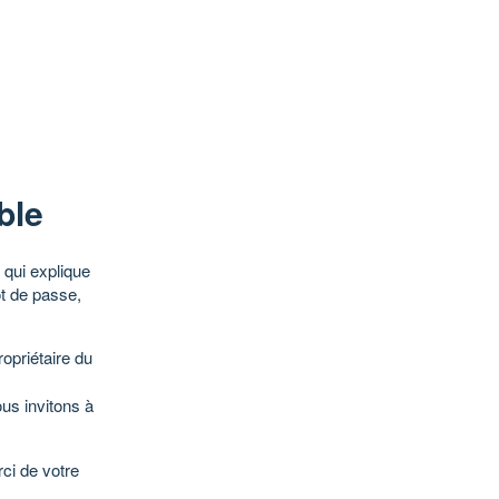
ble
qui explique
ot de passe,
opriétaire du
ous invitons à
ci de votre