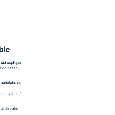
ble
qui explique
ot de passe,
opriétaire du
ous invitons à
ci de votre