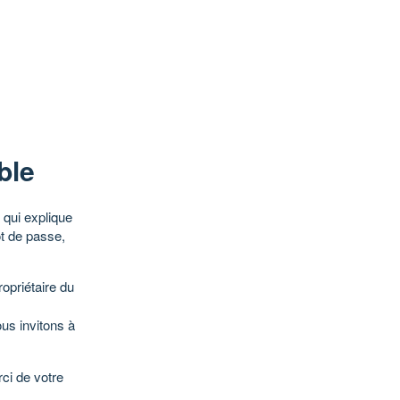
ble
qui explique
ot de passe,
opriétaire du
ous invitons à
ci de votre