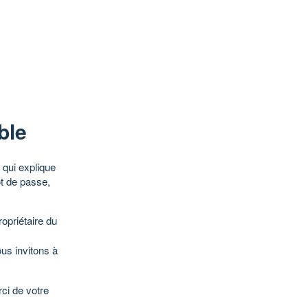
ble
qui explique
ot de passe,
opriétaire du
ous invitons à
ci de votre