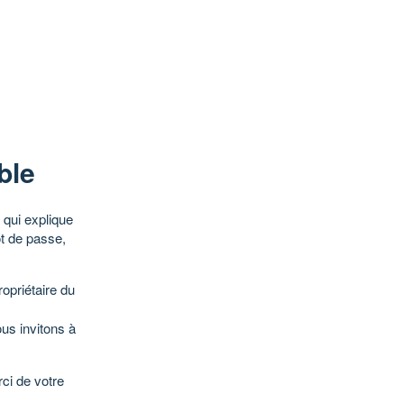
ble
qui explique
ot de passe,
opriétaire du
ous invitons à
ci de votre