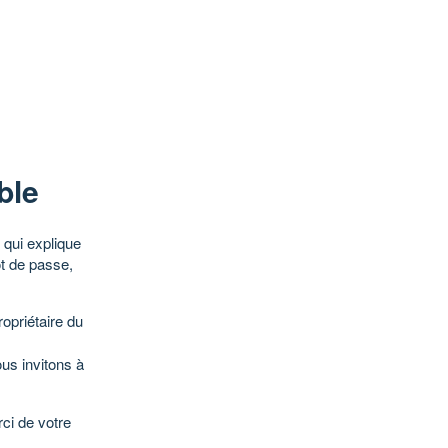
ble
qui explique
ot de passe,
opriétaire du
ous invitons à
ci de votre