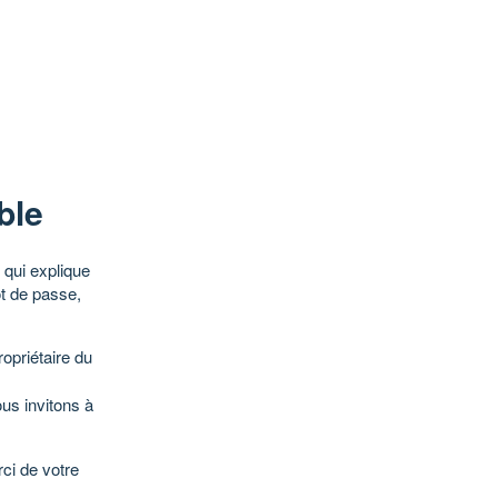
ble
qui explique
ot de passe,
opriétaire du
ous invitons à
ci de votre