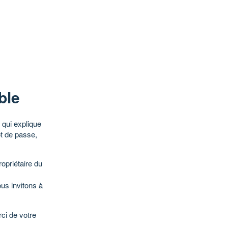
ble
qui explique
ot de passe,
opriétaire du
ous invitons à
ci de votre