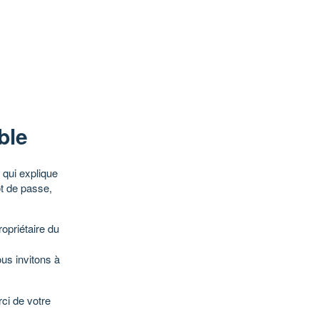
ble
qui explique
ot de passe,
opriétaire du
ous invitons à
ci de votre