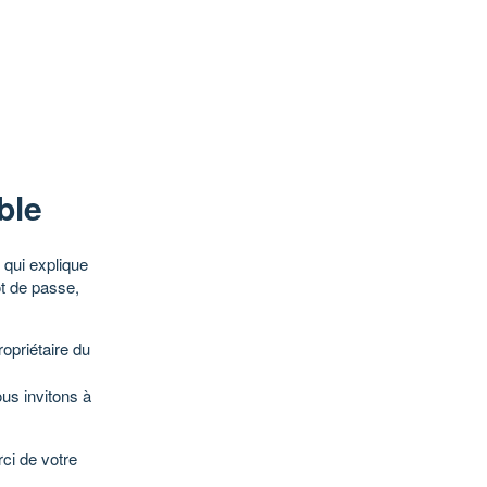
ble
qui explique
ot de passe,
opriétaire du
ous invitons à
ci de votre