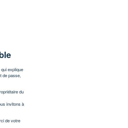
ble
qui explique
ot de passe,
opriétaire du
ous invitons à
ci de votre