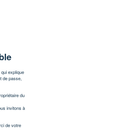
ble
qui explique
ot de passe,
opriétaire du
ous invitons à
ci de votre