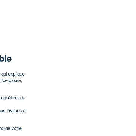
ble
qui explique
ot de passe,
opriétaire du
ous invitons à
ci de votre