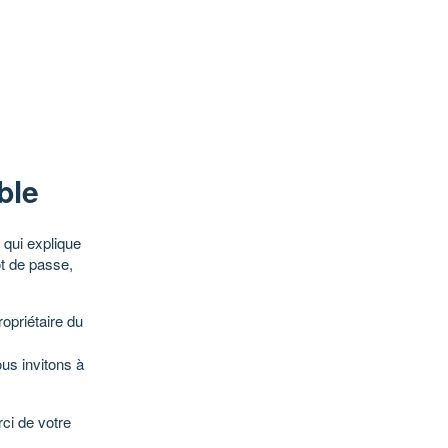
ble
qui explique
ot de passe,
opriétaire du
ous invitons à
ci de votre