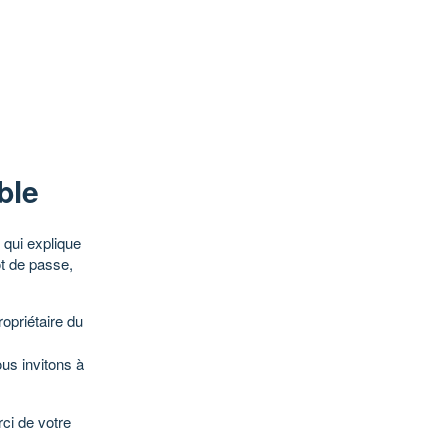
ble
qui explique
ot de passe,
opriétaire du
ous invitons à
ci de votre