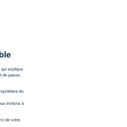
ble
qui explique
ot de passe,
opriétaire du
ous invitons à
ci de votre