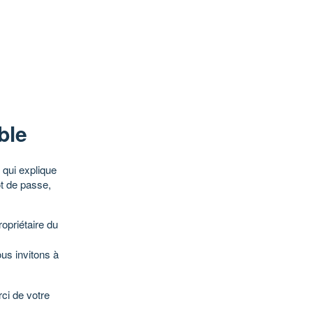
ble
qui explique
ot de passe,
opriétaire du
ous invitons à
ci de votre