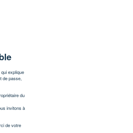
ble
qui explique
ot de passe,
opriétaire du
ous invitons à
ci de votre