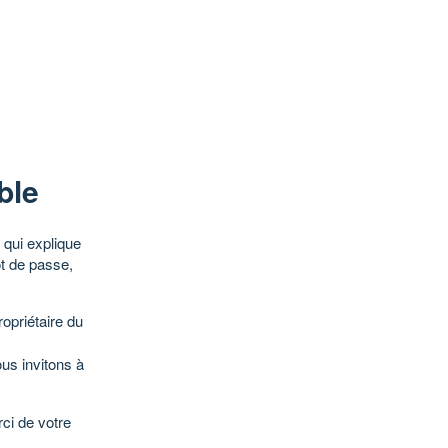
ble
qui explique
ot de passe,
opriétaire du
ous invitons à
ci de votre