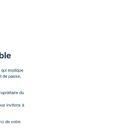
ble
qui explique
ot de passe,
opriétaire du
ous invitons à
ci de votre