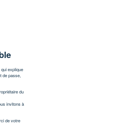
ble
qui explique
ot de passe,
opriétaire du
ous invitons à
ci de votre