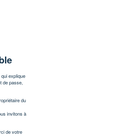
ble
qui explique
ot de passe,
opriétaire du
ous invitons à
ci de votre