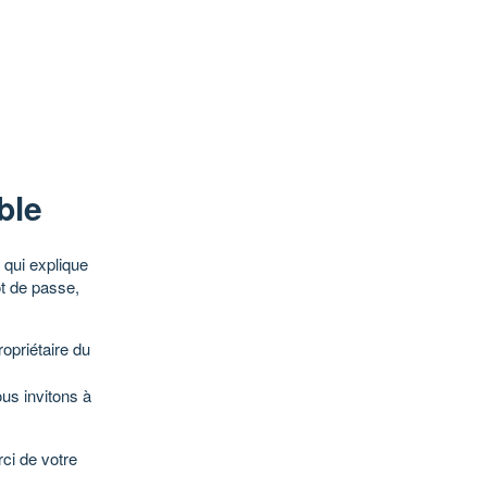
ble
qui explique
ot de passe,
opriétaire du
ous invitons à
ci de votre