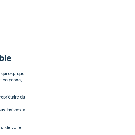
ble
qui explique
ot de passe,
opriétaire du
ous invitons à
ci de votre