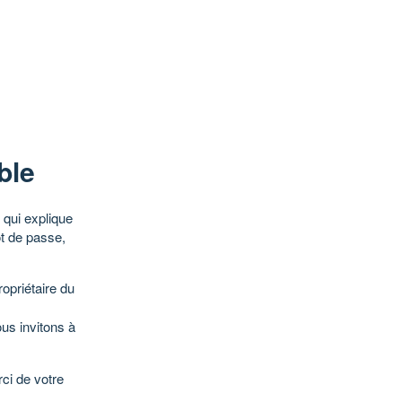
ble
qui explique
ot de passe,
opriétaire du
ous invitons à
ci de votre