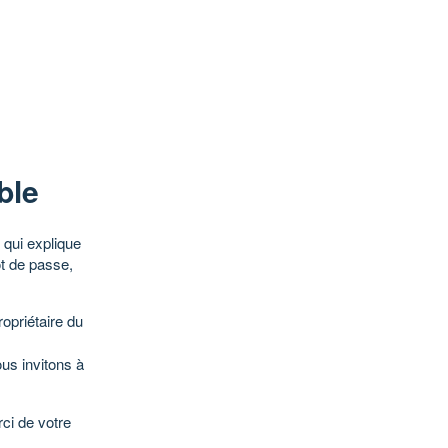
ble
qui explique
ot de passe,
opriétaire du
ous invitons à
ci de votre