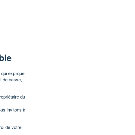
ble
qui explique
ot de passe,
opriétaire du
ous invitons à
ci de votre